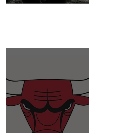
City Trip Chicago 2024 +
Floride en décembre
Visite de Chicago puis un retour
aux Everglades et dans les Keys