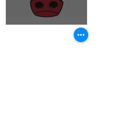
Road trip 2018
P!nk à Los Angeles
C'est cette année qu'on à attrapé le
virus des US !