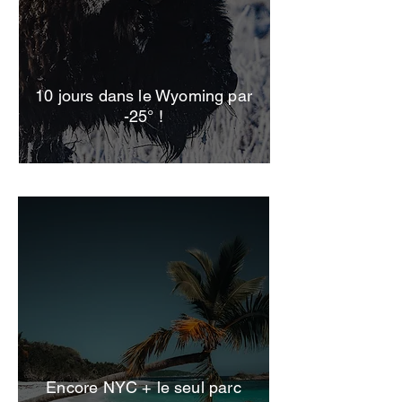
10 jours dans le Wyoming par
-25° !
Encore NYC + le seul parc
Visite Virgin Island NP