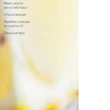
Réservations
parcs nationaux
Infos pratiques
Recettes typiques
de cuisine US
Découverte(s)